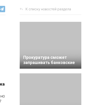
К списку новостей раздела
Прокуратура сможет
запрашивать банковские
выписки юр. и физ. лиц во
внесудебном порядке
ска
 но
7