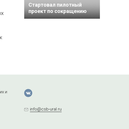
Стартовал пилотный
проект по сокращению
ых
камеральных проверок по
НДС до одного месяца
к
их и
info@csb-ural.ru