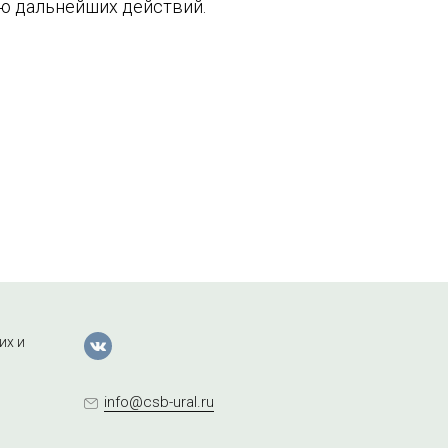
ю дальнейших действий.
их и
info@csb-ural.ru