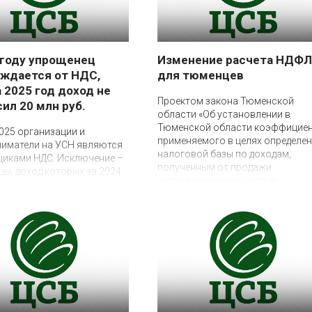
официальных выплат
 году упрощенец
Изменение расчета НДФЛ
ждается от НДС,
для тюменцев
а 2025 год доход не
13 ноября 2025
Проектом закона Тюменской
ил 20 млн руб.
области «Об установлении в
Тюменской области коэффициен
2025 организации и
применяемого в целях определе
ниматели на УСН являются
налоговой базы по доходам,
щиками НДС. Исключение –
полученным от продажи
ы, доход которых за 2024
недвижимого имущества»
ревысил 60 млн руб. От
предлагается увеличить размер
ДС в 2025 году при
понижающего коэффициента,
ии товаров (работ, услуг)
применяемого для определения
обождаются
налоговой базы по налогу на
доходы физических лиц по дохо
налогоплательщика, полученным
продажи недвижимого имуществ
установив его равным 1