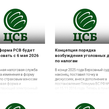
форма РСВ будет
Концепция порядка
овать с 6 мая 2026
возбуждения уголовных 
по налогам
11 марта 2026
ьная налоговая служба
В конце 2025 года Верховный суд
а изменения в форму
наконец, поставил точку в
 по страховым взносам
дискуссиях, внеся дополнение в
овая форма и
постановление Пленума ВС РФ 
ствующий электронный
от 15.11.2016 года. Теперь в пунк
закрепленные в Приказе
данного Постановления прямо
ии от 04.02.2026 N ЕД-1-
указано, что уголовные дела по
начнут применяться с 6 мая
налоговым преступлениям могу
а. До этой даты
возбуждаться только на основа