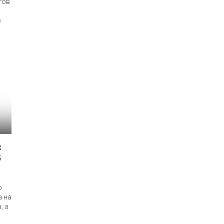
гов
ю
ко,
сто
х
5
р
а на
, а