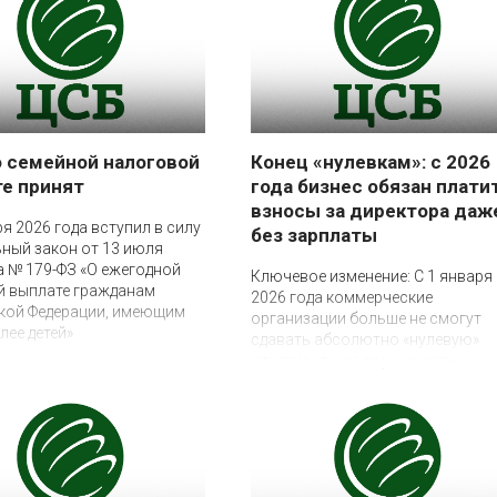
лательщикам
материалов, переданных
дуется использовать
налоговыми органами в порядке 
асчёта из письма ФНС
ст.32 НК РФ, то есть после
т 22 декабря 2025 года №
предварительного диалога
/11504@
налогового органа с
налогоплательщиком
о семейной налоговой
Конец «нулевкам»: с 2026
е принят
года бизнес обязан плати
взносы за директора даж
ря 2026 года вступил в силу
без зарплаты
ный закон от 13 июля
16 декабря 2025
а № 179-ФЗ «О ежегодной
Ключевое изменение: С 1 января
й выплате гражданам
2026 года коммерческие
кой Федерации, имеющим
организации больше не смогут
лее детей»
сдавать абсолютно «нулевую»
отчетность, если у них есть
руководитель. Вступает в силу
Федеральный закон от 28.11.202
425-ФЗ, который кардинально
меняет правила начисления
страховых взносов для
руководителей, не получающих