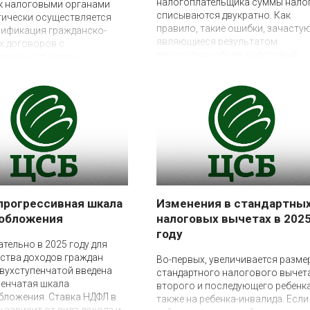
налогоплательщика суммы нало
к налоговыми органами
списываются двукратно. Как
тически осуществляется
правило, такие ошибки, зачасту
лификация гражданско-
являющиеся результатом
х договоров с
технических сбоев, налоговый
ятыми в трудовые.
орган быстро обнаруживает и
й суд РФ 03.02.2025 года в
самостоятельно устраняет. Одна
смотрения дела №А76-
какое-то время всё же факт
23 поставил точку в
необоснованного пользования
 возможности зачета сумм
денежными средствами имеет ме
уплаченного
быть.
тыми, в пользу
ленного НДФЛ
прогрессивная шкала
Изменения в стандартны
ообложения
налоговых вычетах в 202
году
тельно в 2025 году для
27 декабря 2024
ства доходов граждан
Во-первых, увеличивается разме
вухступенчатой введена
стандартного налогового вычет
пенчатая шкала
второго и последующего ребенка
бложения. Ставка НДФЛ в
также на ребенка-инвалида. Если