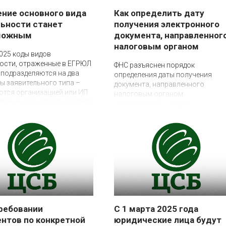
ние основного вида
Как определить дату
ьности станет
получения электронного
можным
документа, направленног
налоговым органом
2025 коды видов
4 апреля 2025
ности, отраженные в ЕГРЮЛ
ФНС разъяснен порядок
 подразделяются на два
определения даты получения
ды заявительного типа –
документа, направленного
ются организацией или ИП
налоговым органом
ании и коды отчетного типа
налогоплательщику по
аиваются Росстатом после
телекоммуникационным канала
 представленной
связи через оператора
ческой отчетности.
электронного документооборота
ребовании
С 1 марта 2025 года
нтов по конкретной
юридические лица будут