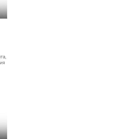
та,
ния
дам
 от
а,