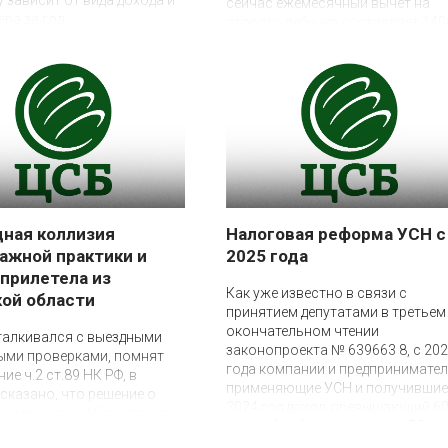
у зависит от вида дохода и
сейчас ежемесячный вычет на
ера за год
второго ребенка составляет 140
руб., то в 2025 году он станет 28
руб., а вычет на третьего и
последующего ребенка с
сегодняшних 3000 руб. увеличит
до 6000 руб.
ная коллизия
Налоговая реформа УСН с
ажной практики и
2025 года
 прилетела из
31 июля 2024
Как уже известно в связи с
ой области
принятием депутатами в третьем
окончательном чтении
сталкивался с выездными
законопроекта № 639663 8, с 20
ыми проверками, помнят
года компании и предпринимател
ие ч.2 ст.89 НК РФ, в
применяющие УСН и получившие
сказано, что решение о
2024 год доход, превышающий 6
ии проверки (без которого
млн руб., обяжут платить НДС
тличие от КНП, не может