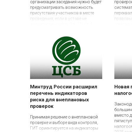
организации заседания нужно будет
проверо
предусматривать возможность
система
присутствия участников в месте
переква
проведения, если в уставе не
правовы
закрепили иное (пп. 2 п. 12) ст. 4
самозан
Федерального закона от 08.08.2024
Верховны
№ 287-ФЗ)
ходе рас
20897/20
вопросе
налога, 
самозаня
доначис
Минтруд России расширил
Новая 
перечень индикаторов
налог
риска для внеплановых
23 января 2025
Законода
проверок
большин
27 января 2025
вместо д
Принимая решение о внеплановой
пятисту
проверке и выборе вида контроля,
налогоо
ГИТ ориентируется на индикаторы