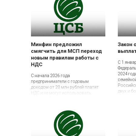
налогоп
рекомен
форму р
России о
БС-4-11
Минфин предложил
Закон 
смягчить для МСП переход
выплат
новым правилам работы с
13 января 2026
С 1 янва
НДС
Федераль
4 марта 2026
2024 год
С начала 2026 года
семейно
предприниматели с годовым
Российс
доходом от 20 млн рублей платят
двух и бо
НДС и не могут использовать
патенты. Такие новшества привели к
массовой добровольной
ликвидации малых предприятий, не
выдерживающих существенно
возросшей налоговой нагрузки