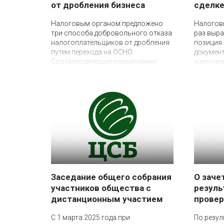
от дробления бизнеса
сделк
27 марта 2025
5 марта 2025
Налоговым органом предложено
Налогов
три способа добровольного отказа
раз выр
налогоплательщиков от дробления
позиция 
путем перехода на ОСНО.
документ
Соответствующие разъяснения
«цепочке
приведены в письме ФНС России от
21.03.2025 № СД-4-3/3006@.
Заседание общего собрания
О заче
участников общества с
резуль
дистанционным участием
провер
19 февраля 2025
13 февраля 2025
С 1 марта 2025 года при
По резу