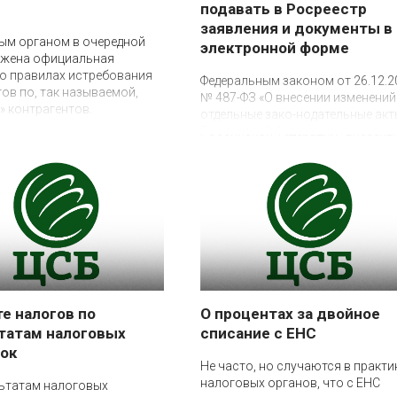
е
подавать в Росреестр
заявления и документы в
ым органом в очередной
электронной форме
ажена официальная
26 февраля 2025
о правилах истребования
Федеральным законом от 26.12.2
ов по, так называемой,
№ 487-ФЗ «О внесении изменений
» контрагентов.
отдельные зако-нодательные акт
Российской Федерации» внесены
изменения в Федеральный закон 
13.07.2015 № 218-ФЗ «О
государственной регистрации
недвижимости»
те налогов по
О процентах за двойное
татам налоговых
списание с ЕНС
ок
6 февраля 2025
Не часто, но случаются в практи
налоговых органов, что с ЕНС
льтатам налоговых