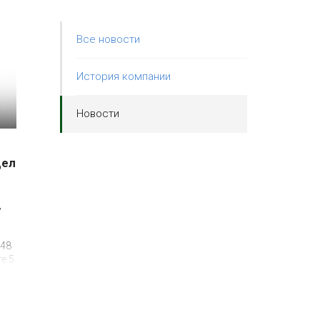
Все новости
История компании
Новости
дел
,
№48
те 5
т
нии