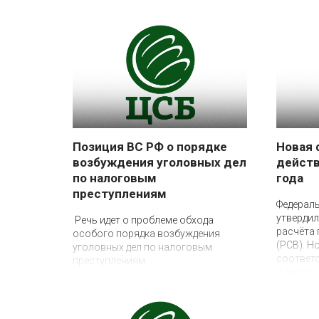
Позиция ВС РФ о порядке
Новая 
возбуждения уголовных дел
действ
по налоговым
года
преступлениям
17 апреля 2026
Федерал
4 июня 2026
утвердил
Речь идет о проблеме обхода
расчёта
особого порядка возбуждения
(РСВ). Н
уголовных дел по налоговым
соответ
преступлениям.
формат, 
ФНС Росс
11/67@, 
2026 год