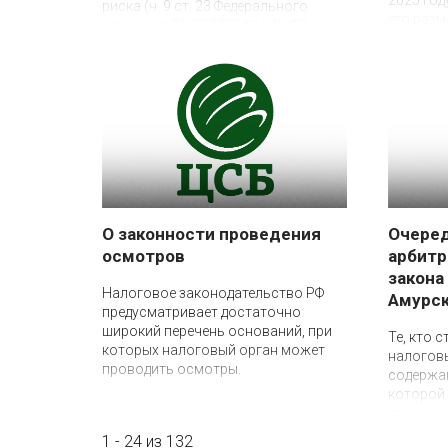
2025 год
риска (ч. 9 ст. 23 Федерального
его разм
закона от 31.07.2020 № 248-ФЗ «О
государственном контроле
(надзоре) и муниципальном
контроле в Российской Федерации»)
О законности проведения
Очеред
осмотров
арбитр
14 октября 2024
закона
Налоговое законодательство РФ
Амурск
предусматривает достаточно
30 сентября 2024
широкий перечень оснований, при
Те, кто 
которых налоговый орган может
налогов
проводить осмотры.
содержан
которой 
проведен
ВНП, в о
1 - 24 из 132