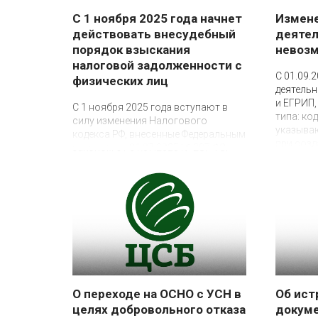
С 1 ноября 2025 года начнет
Измене
действовать внесудебный
деятел
порядок взыскания
невоз
налоговой задолженности с
24 сентября 2025
С 01.09.
физических лиц
деятель
24 октября 2025
и ЕГРИП,
С 1 ноября 2025 года вступают в
типа: ко
силу изменения Налогового
указыва
кодекса РФ, внесенные Федеральным
при созд
законом от 31.07.2025 № 287-ФЗ,
– присв
предусматривающие внесудебный
анализа
порядок взыскания с физических
статисти
лиц.
О переходе на ОСНО с УСН в
Об ист
целях добровольного отказа
докуме