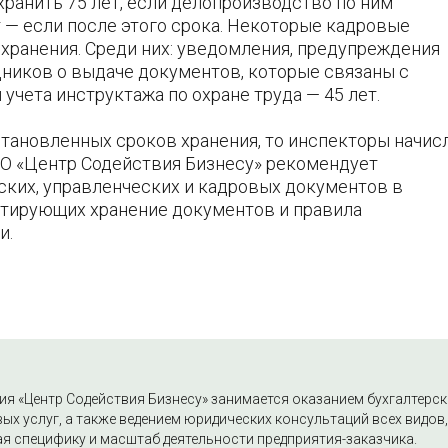
хранить 75 лет, если делопроизводство по ним
ет — если после этого срока. Некоторые кадровые
хранения. Среди них: уведомления, предупреждения
дников о выдаче документов, которые связаны с
и учета инструктажа по охране труда — 45 лет.
становленных сроков хранения, то инспекторы начис
ООО «Центр Содействия Бизнесу» рекомендует
ских, управленческих и кадровых документов в
нтирующих хранение документов и правила
и.
я «Центр Содействия Бизнесу» занимается оказанием бухгалтерск
ых услуг, а также ведением юридических консультаций всех видов,
я специфику и масштаб деятельности предприятия-заказчика.