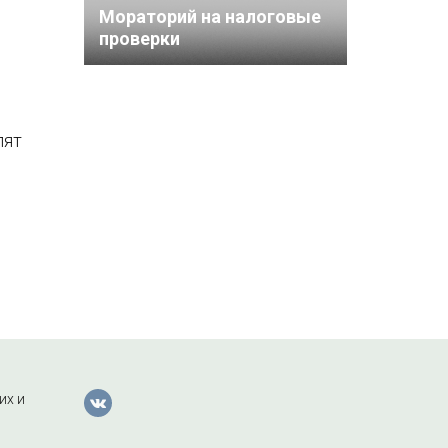
Мораторий на налоговые
проверки
лят
их и