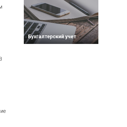
м
Бухгалтерский учет
В
ние