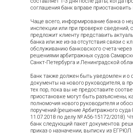
составляет 1-3 дня после даты, когда п
соглашения банк вправе приостановить 
Чаще всего, информирование банка о не
инспекции или при проверке сведений, 
предложит клиенту представить актуал
банка или же из-за отсутствия связи с к
обслуживанию банковского счета через
решениями арбитражных судов Самарской
Санкт-Петербурга и Ленинградской облас
Банк также должен быть уведомлен и о 
документы на нового руководителя, в п
тех пор, пока вы не предоставите соот
приостановке могут быть разъяснены, 
полномочия нового руководителя и обо
поручений (решение Арбитражного суда 
11.07.2018 по делу № А56-15172/2018). Ч
банк следующий пакет документов: реше
приказ о назначении, выписку из ЕГРЮЛ.