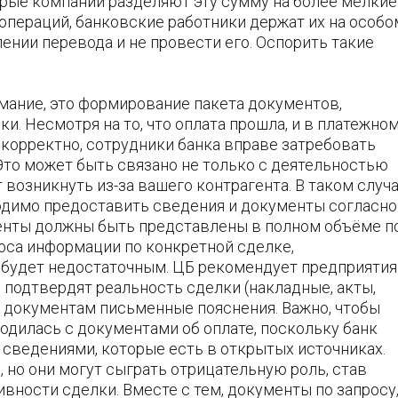
рые компании разделяют эту сумму на более мелкие
 операций, банковские работники держат их на особо
ении перевода и не провести его. Оспорить такие
имание, это формирование пакета документов,
. Несмотря на то, что оплата прошла, и в платежно
корректно, сотрудники банка вправе затребовать
то может быть связано не только с деятельностью
 возникнуть из-за вашего контрагента. В таком случ
одимо предоставить сведения и документы согласно
менты должны быть представлены в полном объёме п
роса информации по конкретной сделке,
й будет недостаточным. ЦБ рекомендует предприяти
 подтвердят реальность сделки (накладные, акты,
м документам письменные пояснения. Важно, чтобы
одилась с документами об оплате, поскольку банк
 сведениями, которые есть в открытых источниках.
 но они могут сыграть отрицательную роль, став
ности сделки. Вместе с тем, документы по запросу