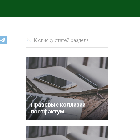
К списку статей раздела
Правовые коллизии
постфактум