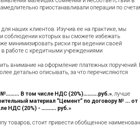
и выявлении малейших сомнений и несоответствий в
замедлительно приостанавливали операции по счета
 для наших клиентов. Изучив ее на практике, мы
ри соблюдении которых вы сможете избежать
кже минимизировать риски при ведении своей
 в работе с кредитными учреждениями:
тить внимание на оформление платежных поручений. 
олее детально описывать, за что перечисляются
 №……... В том числе НДС (20%)……….руб.»
, лучше
оительный материал “Цемент” по договору № ... от
ле НДС (20%) - ………. руб.»
.
уппу товаров, стоит привести обобщенное наименова