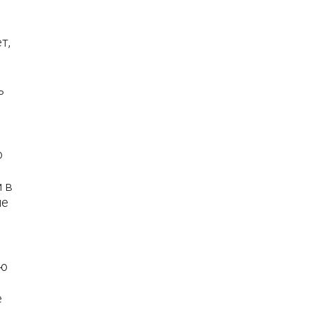
т,
ь
о
 в
ые
ою
е