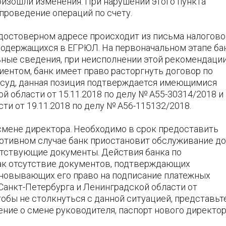
роизошли изменения. При нарушении этого пункта
проведение операций по счету.
достоверном адресе происходит из письма налогово
содержащихся в ЕГРЮЛ. На первоначальном этапе ба
ьные сведения, при неисполнении этой рекомендаци
лиентом, банк имеет право расторгнуть договор по
 суд, данная позиция подтверждается имеющимися
 области от 15.11.2018 по делу № А55-30314/2018 и
ти от 19.11.2018 по делу № А56-115132/2018.
смене директора. Необходимо в срок предоставить
ротивном случае банк приостановит обслуживание до
ветствующие документы. Действия банка по
как отсутствие документов, подтверждающих
сновывающих его право на подписание платежных
Санкт-Петербурга и Ленинградской области от
тобы не столкнуться с данной ситуацией, представьт
ние о смене руководителя, паспорт нового директор