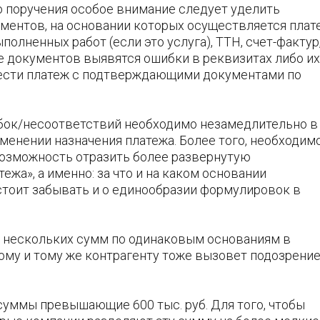
 поручения особое внимание следует уделить
ментов, на основании которых осуществляется плат
олненных работ (если это услуга), ТТН, счет-фактур
се документов выявятся ошибки в реквизитах либо их
тнести платеж с подтверждающими документами по
бок/несоответствий необходимо незамедлительно в
менении назначения платежа. Более того, необходим
возможность отразить более развернутую
ежа», а именно: за что и на каком основании
стоит забывать и о единообразии формулировок в
е нескольких сумм по одинаковым основаниям в
ому и тому же контрагенту тоже вызовет подозрение
суммы превышающие 600 тыс. руб. Для того, чтобы