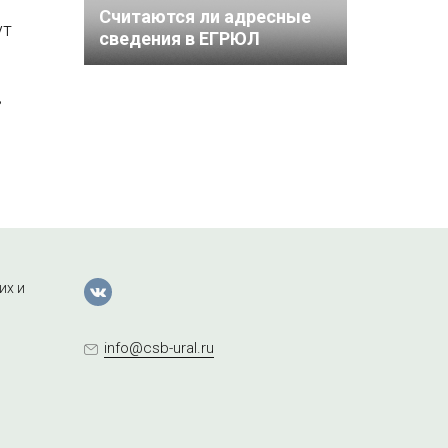
Считаются ли адресные
ут
сведения в ЕГРЮЛ
недостоверными, если по
месту нахождения
в
организации нет вывески
с её названием
их и
info@csb-ural.ru