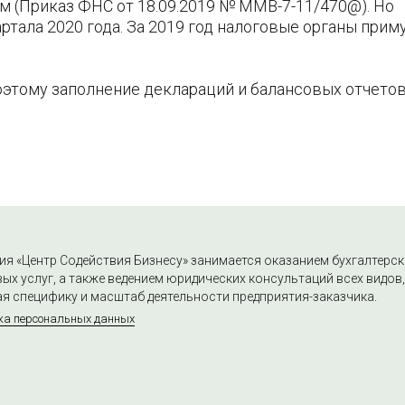
м (Приказ ФНС от 18.09.2019 № ММВ-7-11/470@). Но
артала 2020 года. За 2019 год налоговые органы прим
оэтому заполнение деклараций и балансовых отчето
я «Центр Содействия Бизнесу» занимается оказанием бухгалтерск
ых услуг, а также ведением юридических консультаций всех видов,
я специфику и масштаб деятельности предприятия-заказчика.
ка персональных данных