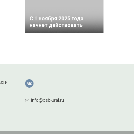
С 1 ноября 2025 года
начнет действовать
внесудебный порядок
взыскания налоговой
задолженности с
физических лиц
их и
info@csb-ural.ru