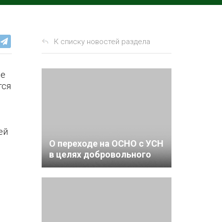
К списку новостей раздела
не
тся
ей
О переходе на ОСНО с УСН
в целях добровольного
отказа от дробления
бизнеса