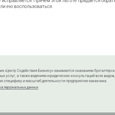
о исправляется. Причем этой льготе придается обрат
ли ею воспользоваться.
я «Центр Содействия Бизнесу» занимается оказанием бухгалтерск
ых услуг, а также ведением юридических консультаций всех видов,
я специфику и масштаб деятельности предприятия-заказчика.
ка персональных данных