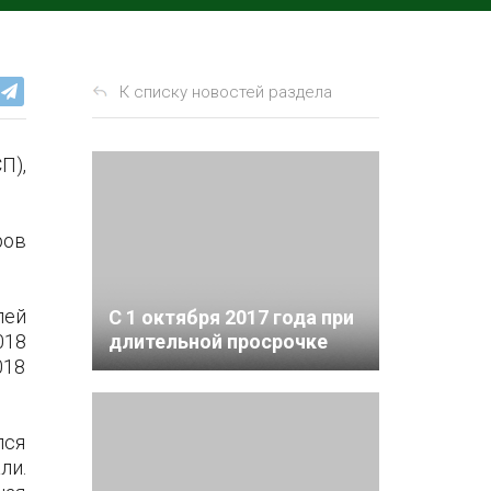
К списку новостей раздела
П),
ров
лей
С 1 октября 2017 года при
018
длительной просрочке
уплаты недоимки
018
начисляется больше
пеней
лся
ли.